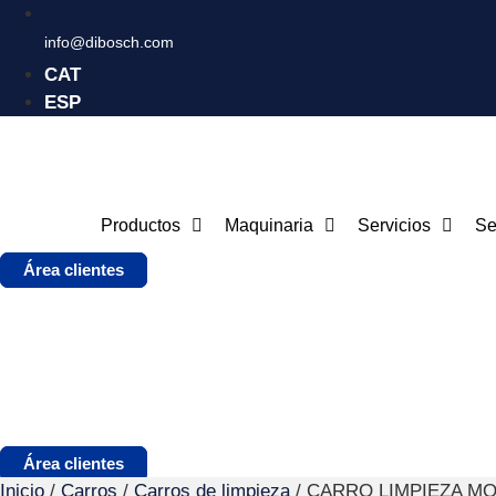
info@dibosch.com
CAT
ESP
Productos
Maquinaria
Servicios
Se
Área clientes
Área clientes
Inicio
/
Carros
/
Carros de limpieza
/ CARRO LIMPIEZA MO