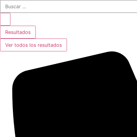
Search
Ir
...
al
contenido
Resultados
Ver todos los resultados