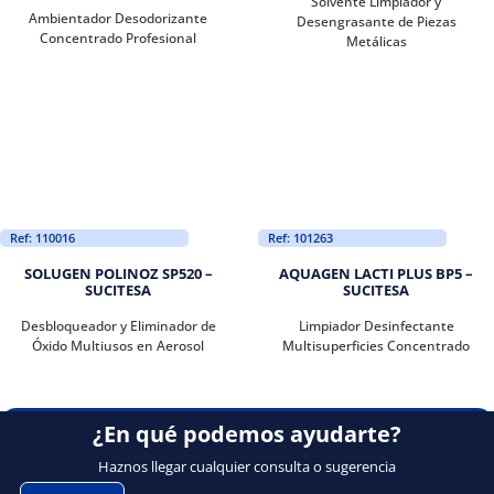
Solvente Limpiador y
Ambientador Desodorizante
Desengrasante de Piezas
Concentrado Profesional
Metálicas
Ref: 110016
Ref: 101263
SOLUGEN POLINOZ SP520 –
AQUAGEN LACTI PLUS BP5 –
SUCITESA
SUCITESA
Desbloqueador y Eliminador de
Limpiador Desinfectante
Óxido Multiusos en Aerosol
Multisuperficies Concentrado
¿En qué podemos ayudarte?
Haznos llegar cualquier consulta o sugerencia