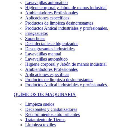
Lavavajillas automático
Higiene corporal y Jabón de manos industrial
Ambientadores Profesionales
Aplicaciones específicas
Productos de limpieza desincrustantes
Productos Antical industriales y profesionales.
Friegasuelos
Superficies
Desinfectantes e higienizados
Desengrasantes industriales
Lavavajillas manual
Lavavajillas automático
Higiene corporal y Jabón de manos industrial
Ambientadores Profesionales
Aplicaciones específicas
Productos de limpieza desincrustantes
Productos Antical industriales y profesionales.
QUÍMICOS DE MAQUINARIA
Limpieza suelos
Decapantes y Cristalizadores
Recubrimientos auto brillantes
Tratamiento de Tierras
Limpieza textiles