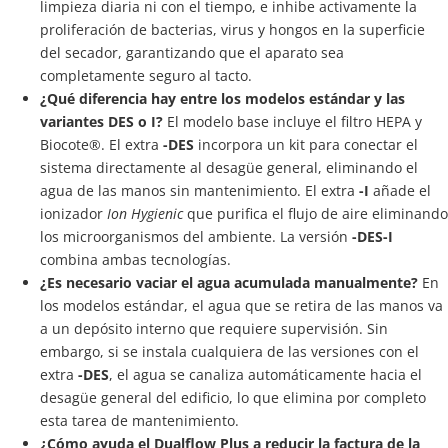
limpieza diaria ni con el tiempo, e inhibe activamente la
proliferación de bacterias, virus y hongos en la superficie
del secador, garantizando que el aparato sea
completamente seguro al tacto.
¿Qué diferencia hay entre los modelos estándar y las
variantes DES o I?
El modelo base incluye el filtro HEPA y
Biocote®. El extra
-DES
incorpora un kit para conectar el
sistema directamente al desagüe general, eliminando el
agua de las manos sin mantenimiento. El extra
-I
añade el
ionizador
Ion Hygienic
que purifica el flujo de aire eliminando
los microorganismos del ambiente. La versión
-DES-I
combina ambas tecnologías.
¿Es necesario vaciar el agua acumulada manualmente?
En
los modelos estándar, el agua que se retira de las manos va
a un depósito interno que requiere supervisión. Sin
embargo, si se instala cualquiera de las versiones con el
extra
-DES
, el agua se canaliza automáticamente hacia el
desagüe general del edificio, lo que elimina por completo
esta tarea de mantenimiento.
¿Cómo ayuda el Dualflow Plus a reducir la factura de la